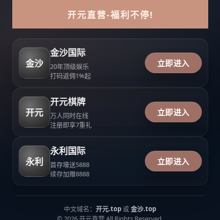
开元直营-福利不停!
金沙国际
金沙
立即进入
20年顶级娱乐
打码返佣1%起
开元棋牌
开元
立即进入
万人同时在线
注册即享7重礼
永利国际
永利
立即进入
首存壕送5888
续存加赠8888
中文域名：
开元.top
或
金沙.top
© 2026 开元直营 All Rights Reserved.